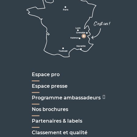
D531
D106
Villard de Lans
Valence
Paris
D531
Corrençon

C'est ici !
en Vercors
Lyon
Grenoble
D1075
Valence
Marseille
Toulouse
Marseille
Espace pro
Espace presse
Programme ambassadeurs
Nos brochures
Partenaires & labels
Classement et qualité