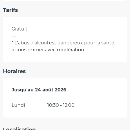
Tarifs
Gratuit
—
* L'abus d'alcool est dangereux pour la santé,
à consommer avec modération.
Horaires
Du
Jusqu'au
6 juillet 2026
24 août 2026
au
24 août 2026
Lundi
10:30 - 12:00
Localisation