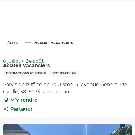
Aller
au
contenu
principal
Accueil
Accueil vacanciers
6 juillet > 24 août
Accueil vacanciers
DISTRACTIONS ET LOISIRS
POT D'ACCUEIL
Parvis de l'Office de Tourisme, 31 avenue Général De
Gaulle, 38250 Villard-de-Lans
M'y rendre
Partager